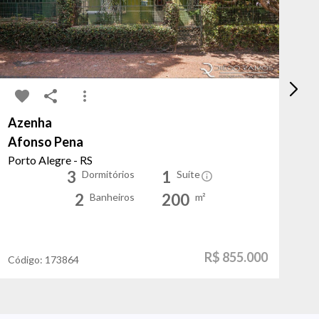
Azenha
Mo
Afonso Pena
Pr
Porto Alegre - RS
Po
3
1
Dormitórios
Suíte
2
200
Banheiros
m²
R$ 855.000
Código:
173864
Có