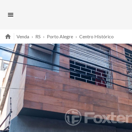
Venda
›
RS
›
Porto Alegre
›
Centro Histórico