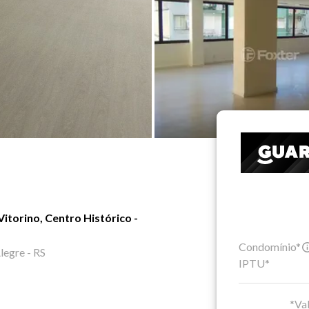
itorino, Centro Histórico -
Condomínio*
legre - RS
IPTU*
*Val