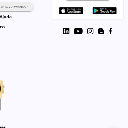
ENTO VIA WHATSAPP
 Ajuda
sco
ies