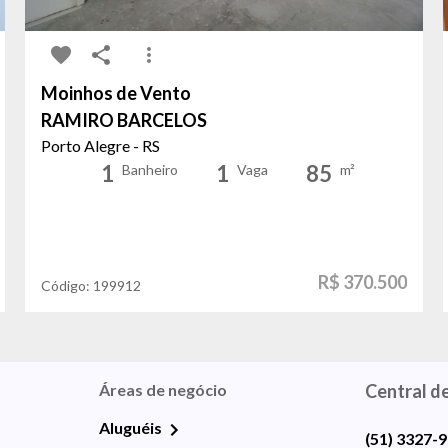
Moinhos de Vento
RAMIRO BARCELOS
Porto Alegre - RS
1
1
85
Banheiro
Vaga
m²
R$ 370.500
Código:
199912
Áreas de negócio
Central d
Aluguéis
(51) 3327-