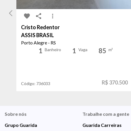
Cristo Redentor
ASSIS BRASIL
Porto Alegre - RS
1
1
85
Banheiro
Vaga
m²
R$ 370.500
Código:
736033
Sobre nós
Trabalhe com a gente
Grupo Guarida
Guarida Carreiras