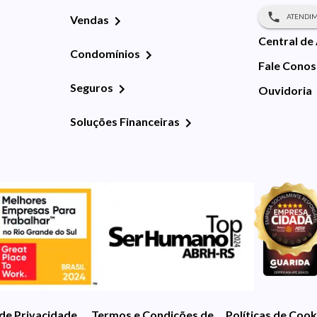
ATENDIM
Vendas
Central de
Condomínios
Fale Cono
Seguros
Ouvidoria
Soluções Financeiras
 de Privacidade
Termos e Condições de Uso
Políticas de Cook