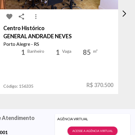
Centro Histórico
Be
GENERAL ANDRADE NEVES
Si
Porto Alegre - RS
Po
1
1
85
Banheiro
Vaga
m²
R$ 370.500
Código:
156335
Có
e Atendimento
AGÊNCIA VIRTUAL
ACESSE A AGÊNCIA VIRTUAL
9001