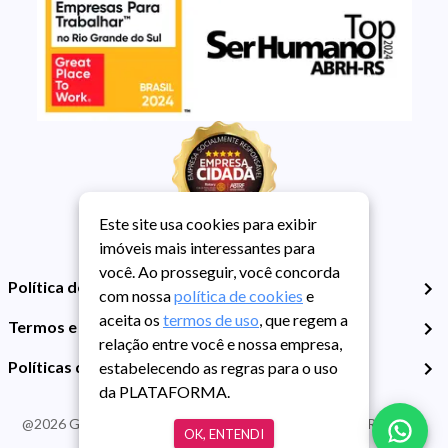
Este site usa cookies para exibir
imóveis mais interessantes para
você. Ao prosseguir, você concorda
Política de Privacidade
com nossa
política de cookies
e
aceita os
termos de uso
, que regem a
Termos e Condições de Uso
relação entre você e nossa empresa,
Políticas de Cookies
estabelecendo as regras para o uso
da PLATAFORMA.
@
2026
Guarida Imóvel. Todos os direitos reservados. CRECI RS -
OK, ENTENDI
413J | CNPJ Guarida: 89.398.606/0001-30