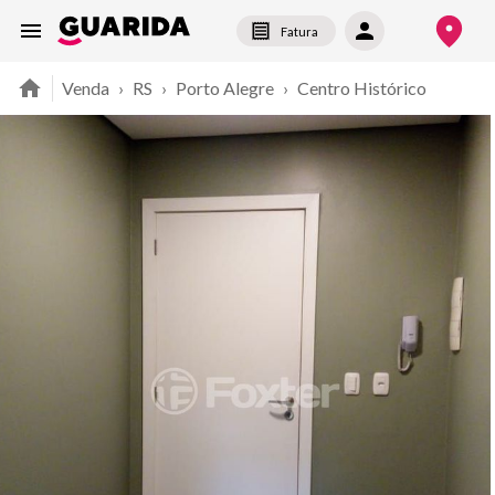
Fatura
Venda
›
RS
›
Porto Alegre
›
Centro Histórico