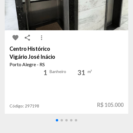
Centro Histórico
Vigário José Inácio
Porto Alegre - RS
1
31
Banheiro
m²
R$ 105.000
Código:
297198