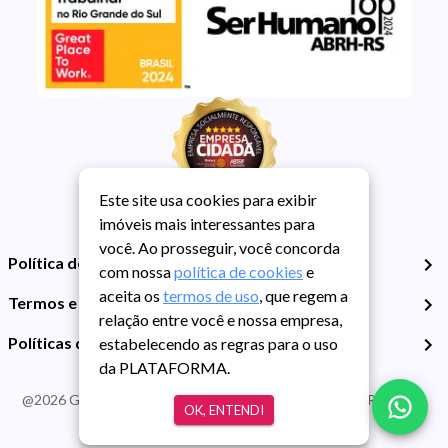
Este site usa cookies para exibir
imóveis mais interessantes para
você. Ao prosseguir, você concorda
Política de Privacidade
com nossa
política de cookies
e
aceita os
termos de uso
, que regem a
Termos e Condições de Uso
relação entre você e nossa empresa,
Políticas de Cookies
estabelecendo as regras para o uso
da PLATAFORMA.
@
2026
Guarida Imóvel. Todos os direitos reservados. CRECI RS -
OK, ENTENDI
413J | CNPJ Guarida: 89.398.606/0001-30