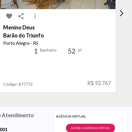
Menino Deus
Au
Barão do Triunfo
Co
Porto Alegre - RS
Po
1
52
Banheiro
m²
R$ 92.767
Código:
877772
Có
e Atendimento
AGÊNCIA VIRTUAL
ACESSE A AGÊNCIA VIRTUAL
9001