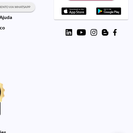
ENTO VIA WHATSAPP
 Ajuda
sco
ies