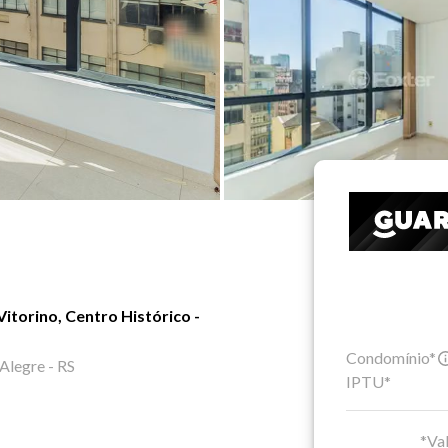
itorino, Centro Histórico -
Condomínio*
 Alegre - RS
IPTU*
*Val