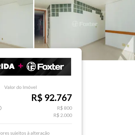
Valor do Imóvel
R$ 92.767
R$ 800
R$ 2.000
ores sujeitos à alteração