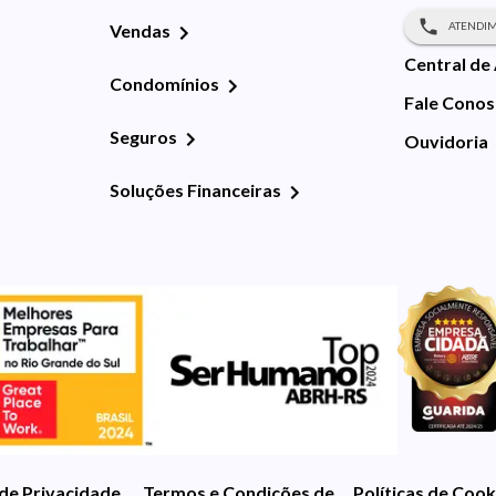
ATENDIM
Vendas
Central de
Condomínios
Fale Cono
Seguros
Ouvidoria
Soluções Financeiras
 de Privacidade
Termos e Condições de Uso
Políticas de Cook