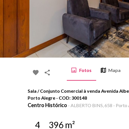
Fotos
Mapa
Sala / Conjunto Comercial à venda Avenida Alber
Porto Alegre - COD: 300148
Centro Histórico
-
ALBERTO BINS, 658 - Porto A
4
396
m²