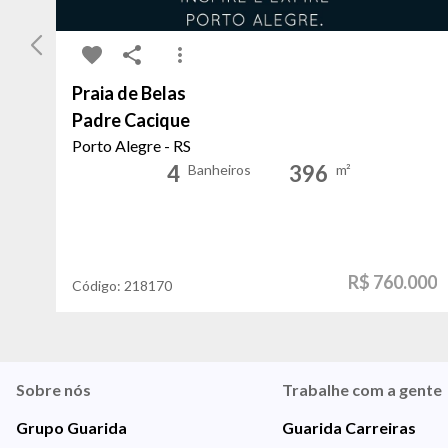
Praia de Belas
Padre Cacique
Porto Alegre - RS
4
396
Banheiros
m²
R$ 760.000
Código:
218170
Sobre nós
Trabalhe com a gente
Grupo Guarida
Guarida Carreiras