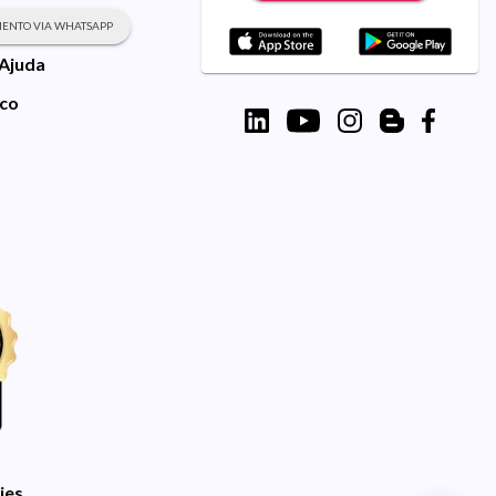
ENTO VIA WHATSAPP
 Ajuda
sco
ies