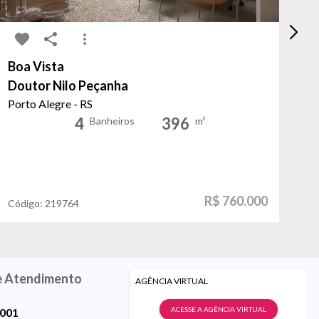
Boa Vista
In
Doutor Nilo Peçanha
I
Porto Alegre - RS
Po
4
396
Banheiros
m²
R$ 760.000
Código:
219764
Có
e Atendimento
AGÊNCIA VIRTUAL
ACESSE A AGÊNCIA VIRTUAL
9001