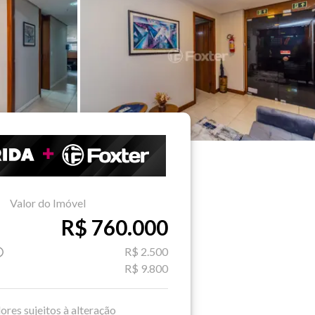
Valor do Imóvel
R$ 760.000
R$ 2.500
R$ 9.800
ores sujeitos à alteração