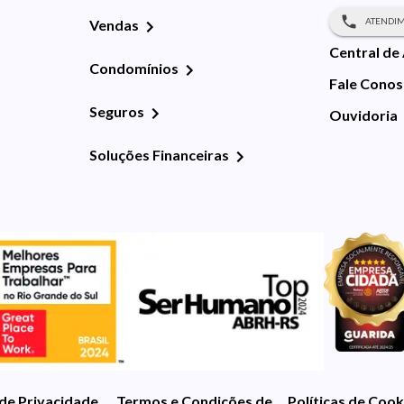
ATENDIM
Vendas
Central de
Condomínios
Fale Cono
Seguros
Ouvidoria
Soluções Financeiras
 de Privacidade
Termos e Condições de Uso
Políticas de Cook