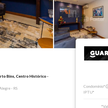
to Bins, Centro Histórico -
Condomínio*
legre - RS
IPTU*
*Val