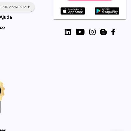
ENTO VIA WHATSAPP
 Ajuda
sco
ies