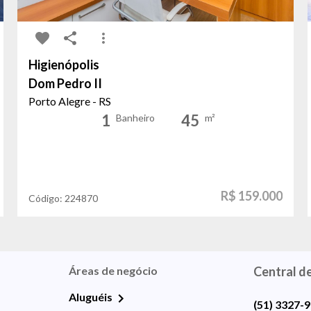
Higienópolis
Dom Pedro II
Porto Alegre - RS
1
45
Banheiro
m²
R$ 159.000
Código:
224870
Áreas de negócio
Central d
Aluguéis
(51) 3327-