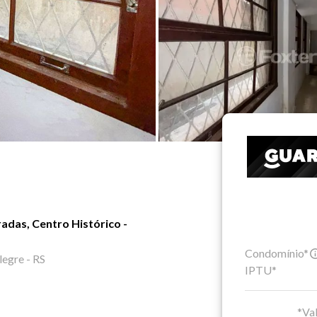
adas, Centro Histórico -
Condomínio*
legre - RS
IPTU*
*Val