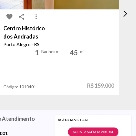
Centro Histórico
Ce
dos Andradas
Ge
Porto Alegre - RS
Po
1
45
Banheiro
m²
R$ 159.000
Código:
1010401
Có
e Atendimento
AGÊNCIA VIRTUAL
ACESSE A AGÊNCIA VIRTUAL
9001