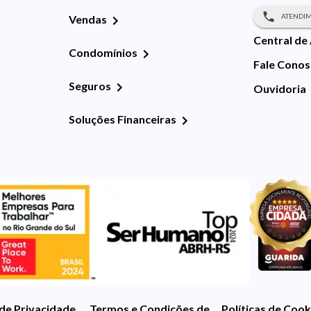
ATENDIM
Vendas
Central de
Condomínios
Fale Cono
Seguros
Ouvidoria
Soluções Financeiras
 de Privacidade
Termos e Condições de Uso
Políticas de Cook