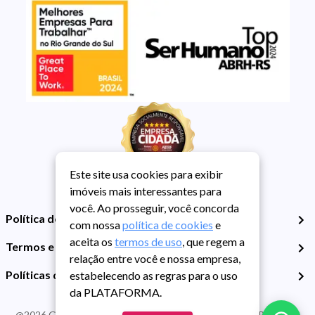
Este site usa cookies para exibir
imóveis mais interessantes para
você. Ao prosseguir, você concorda
Política de Privacidade
com nossa
política de cookies
e
aceita os
termos de uso
, que regem a
Termos e Condições de Uso
relação entre você e nossa empresa,
Políticas de Cookies
estabelecendo as regras para o uso
da PLATAFORMA.
@
2026
Guarida Imóvel. Todos os direitos reservados. CRECI RS -