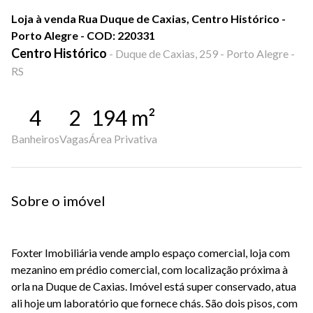
Loja à venda Rua Duque de Caxias, Centro Histórico -
Porto Alegre - COD: 220331
Centro Histórico
-
Duque de Caxias, 259 - Porto Alegre -
RS
4
2
194
m²
Banheiros
Vagas
Área Privativa
Sobre o imóvel
Foxter Imobiliária vende amplo espaço comercial, loja com
mezanino em prédio comercial, com localização próxima à
orla na Duque de Caxias. Imóvel está super conservado, atua
ali hoje um laboratório que fornece chás. São dois pisos, com