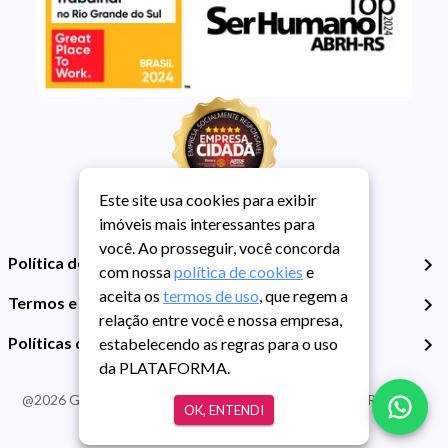
Este site usa cookies para exibir
imóveis mais interessantes para
você. Ao prosseguir, você concorda
Política de Privacidade
com nossa
política de cookies
e
aceita os
termos de uso
, que regem a
Termos e Condições de Uso
relação entre você e nossa empresa,
Políticas de Cookies
estabelecendo as regras para o uso
da PLATAFORMA.
@
2026
Guarida Imóvel. Todos os direitos reservados. CRECI RS -
OK, ENTENDI
413J | CNPJ Guarida: 89.398.606/0001-30