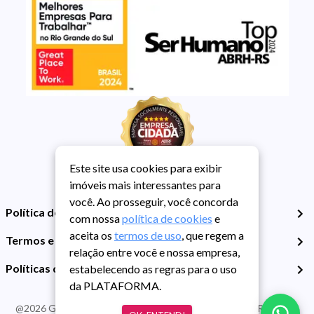
Este site usa cookies para exibir
imóveis mais interessantes para
você. Ao prosseguir, você concorda
Política de Privacidade
com nossa
política de cookies
e
aceita os
termos de uso
, que regem a
Termos e Condições de Uso
relação entre você e nossa empresa,
Políticas de Cookies
estabelecendo as regras para o uso
da PLATAFORMA.
@
2026
Guarida Imóvel. Todos os direitos reservados. CRECI RS -