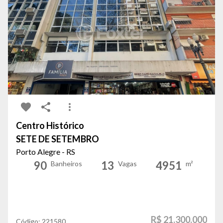
Centro Histórico
SETE DE SETEMBRO
Porto Alegre - RS
90
13
4951
Banheiros
Vagas
m²
R$ 21.300.000
Código:
221580