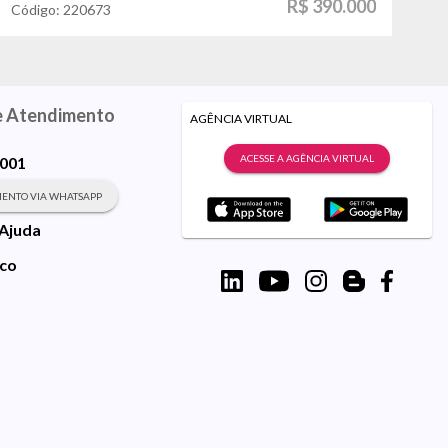
R$ 390.000
Código:
220673
Có
e Atendimento
AGÊNCIA VIRTUAL
ACESSE A AGÊNCIA VIRTUAL
9001
ENTO VIA WHATSAPP
 Ajuda
sco