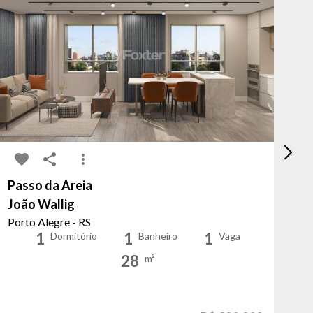
Passo da Areia
Pa
João Wallig
Ip
Porto Alegre - RS
Po
1
1
1
Dormitório
Banheiro
Vaga
28
m²