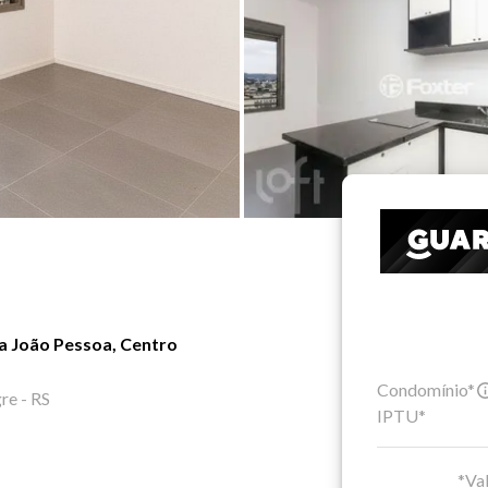
da João Pessoa, Centro
Condomínio*
re - RS
IPTU*
*Val