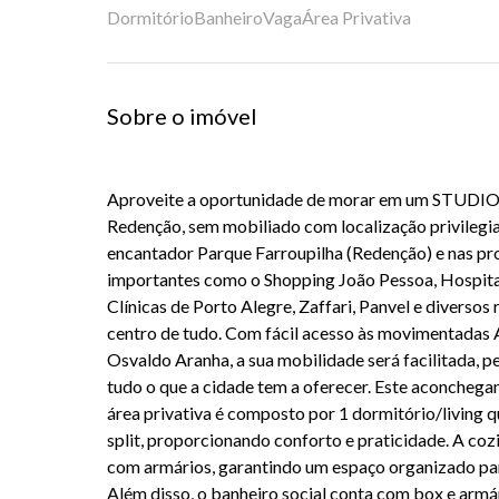
Dormitório
Banheiro
Vaga
Área Privativa
Sobre o imóvel
Aproveite a oportunidade de morar em um STUDIO/
Redenção, sem mobiliado com localização privilegia
encantador Parque Farroupilha (Redenção) e nas p
importantes como o Shopping João Pessoa, Hospita
Clínicas de Porto Alegre, Zaffari, Panvel e diversos
centro de tudo. Com fácil acesso às movimentadas A
Osvaldo Aranha, a sua mobilidade será facilitada, p
tudo o que a cidade tem a oferecer. Este aconcheg
área privativa é composto por 1 dormitório/living 
split, proporcionando conforto e praticidade. A co
com armários, garantindo um espaço organizado par
Além disso, o banheiro social conta com box e armá