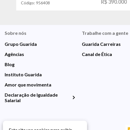
R$ 390.000
Código:
956408
Sobre nós
Trabalhe com a gente
Grupo Guarida
Guarida Carreiras
Agências
Canal de Ética
Blog
Instituto Guarida
Amor que movimenta
Declaração de Igualdade
Salarial
Este site usa cookies para exibir