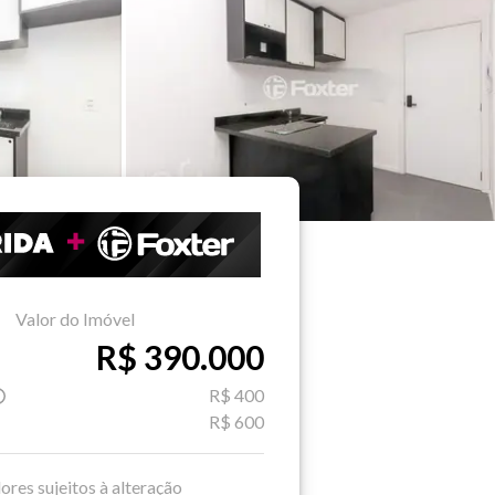
Valor do Imóvel
R$ 390.000
R$ 400
R$ 600
ores sujeitos à alteração