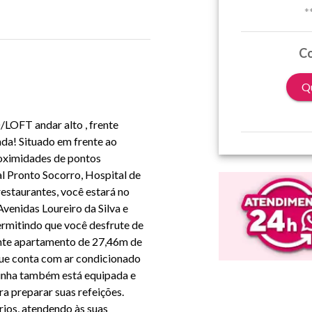
*
Co
Qu
LOFT andar alto , frente
da! Situado em frente ao
roximidades de pontos
l Pronto Socorro, Hospital de
 restaurantes, você estará no
venidas Loureiro da Silva e
ermitindo que você desfrute de
ante apartamento de 27,46m de
que conta com ar condicionado
zinha também está equipada e
a preparar suas refeições.
rios, atendendo às suas