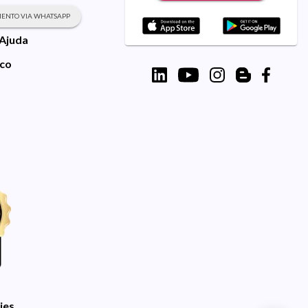
ENTO VIA WHATSAPP
 Ajuda
sco
ies