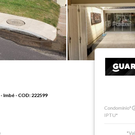
 - Imbé - COD: 222599
Condomínio*
IPTU*
a
*Val