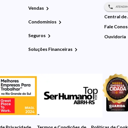
ATENDIM
Vendas
Central de
Condomínios
Fale Cono
Seguros
Ouvidoria
Soluções Financeiras
 de Privacidade
Termos e Condições de Uso
Políticas de Cook