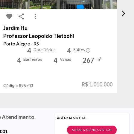
Jardim Itu
Mo
Professor Leopoldo Tietbohl
An
Porto Alegre - RS
Po
4
4
Dormitórios
Suítes
4
4
267
Banheiros
Vagas
m²
R$ 1.010.000
Código:
895703
Có
e Atendimento
AGÊNCIA VIRTUAL
ACESSE A AGÊNCIA VIRTUAL
9001