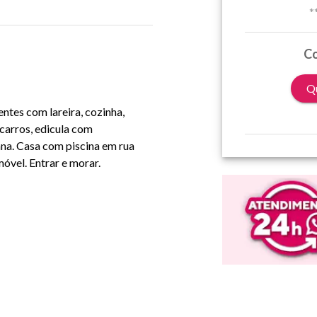
*
Co
Qu
ntes com lareira, cozinha,
carros, edicula com
na. Casa com piscina em rua
óvel. Entrar e morar.