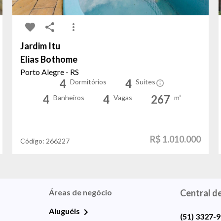
Jardim Itu
Elias Bothome
Porto Alegre - RS
4
4
Dormitórios
Suítes
4
4
267
Banheiros
Vagas
m²
R$ 1.010.000
Código:
266227
Áreas de negócio
Central d
Aluguéis
(51) 3327-