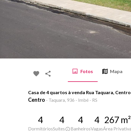
Fotos
Mapa
Casa de 4 quartos à venda Rua Taquara, Centro
Centro
-
Taquara, 936 - Imbé - RS
4
4
4
4
267
m²
Dormitórios
Suítes
Banheiros
Vagas
Área Privativ