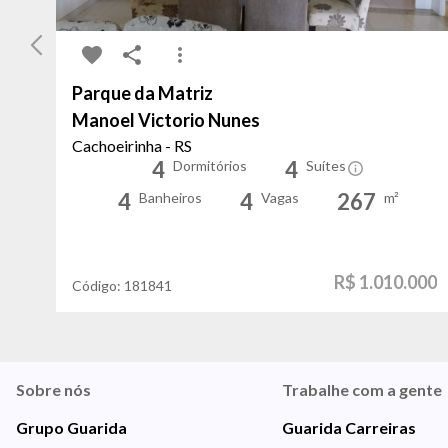
Parque da Matriz
Manoel Victorio Nunes
Cachoeirinha - RS
4
4
Dormitórios
Suítes
4
4
267
Banheiros
Vagas
m²
R$ 1.010.000
Código:
181841
Sobre nós
Trabalhe com a gente
Grupo Guarida
Guarida Carreiras