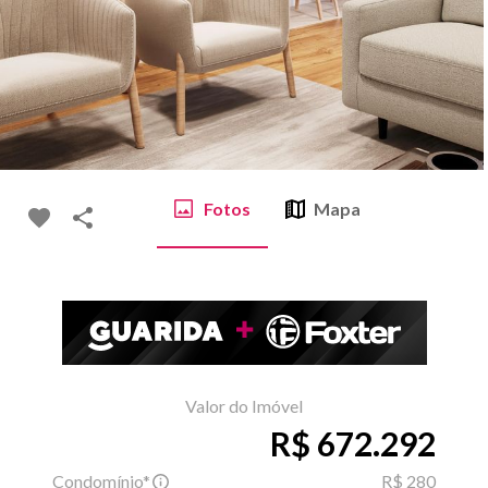
Fotos
Mapa
Valor do Imóvel
R$ 672.292
Condomínio*
R$ 280