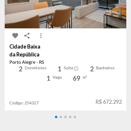
Cidade Baixa
da República
Porto Alegre - RS
2
1
2
Dormitórios
Suíte
Banheiros
1
69
Vaga
m²
R$ 672.292
Código:
254327