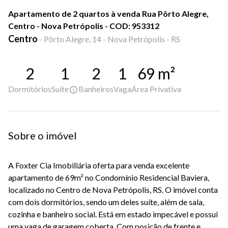
Apartamento de 2 quartos à venda Rua Pôrto Alegre,
Centro - Nova Petrópolis - COD: 953312
Centro
-
Pôrto Alegre, 14 - Nova Petrópolis - RS
2
1
2
1
69
m²
Dormitórios
Suíte
Banheiros
Vaga
Área Privativa
Sobre o imóvel
A Foxter Cia Imobiliária oferta para venda excelente
apartamento de 69m² no Condomínio Residencial Baviera,
localizado no Centro de Nova Petrópolis, RS. O imóvel conta
com dois dormitórios, sendo um deles suíte, além de sala,
cozinha e banheiro social. Está em estado impecável e possui
uma vaga de garagem coberta. Com posição de frente e