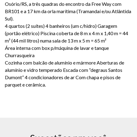
Osório/RS, a três quadras do encontro da Free Way com
BR101 e a 17 km da orla marítima (Tramandaí e/ou Atlântida
Sul).
4 quartos (2 suítes) 4 banheiros (um c/hidro) Garagem
(portão elétrico) Piscina coberta de 8 m x 4 m x 1,40 m = 44
m³ (44 mil litros) numa sala de 13 m x 5 m = 65 m²
Área interna com box p/máquina de lavar e tanque
Churrasqueira
Cozinha com balcão de alumínio e mármore Aberturas de
alumínio e vidro temperado Escada com “degraus Santos
Dumont” 4 condicionadores de ar Com chapa e pisos de
parquet e cerâmica.