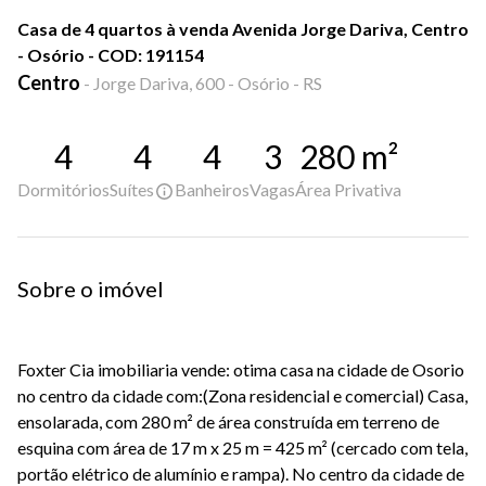
Casa de 4 quartos à venda Avenida Jorge Dariva, Centro
- Osório - COD: 191154
Centro
-
Jorge Dariva, 600 - Osório - RS
4
4
4
3
280
m²
Dormitórios
Suítes
Banheiros
Vagas
Área Privativa
Sobre o imóvel
Foxter Cia imobiliaria vende: otima casa na cidade de Osorio
no centro da cidade com:(Zona residencial e comercial) Casa,
ensolarada, com 280 m² de área construída em terreno de
esquina com área de 17 m x 25 m = 425 m² (cercado com tela,
portão elétrico de alumínio e rampa). No centro da cidade de