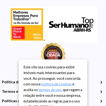
Este site usa cookies para exibir
imóveis mais interessantes para
você. Ao prosseguir, você concorda
Política de Privacidade
com nossa
política de cookies
e
aceita os
termos de uso
, que regem a
Termos e Condições de Uso
relação entre você e nossa empresa,
Políticas de Cookies
estabelecendo as regras para o uso