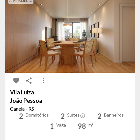
APARTAMENTO
Vila Luiza
João Pessoa
Canela - RS
2
2
2
Dormitórios
Suítes
Banheiros
1
98
Vaga
m²