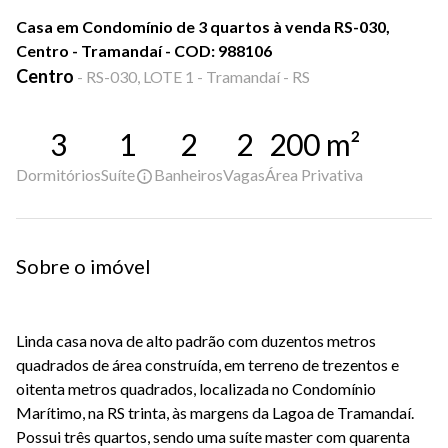
Casa em Condomínio de 3 quartos à venda RS-030,
Centro - Tramandaí - COD: 988106
Centro
-
RS-030, LOTE 1 - Tramandaí - RS
3
1
2
2
200
m²
Dormitórios
Suíte
Banheiros
Vagas
Área Privativa
Sobre o imóvel
Linda casa nova de alto padrão com duzentos metros
quadrados de área construída, em terreno de trezentos e
oitenta metros quadrados, localizada no Condomínio
Marítimo, na RS trinta, às margens da Lagoa de Tramandaí.
Possui três quartos, sendo uma suíte master com quarenta