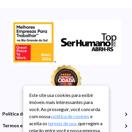
Este site usa cookies para exibir
imóveis mais interessantes para
você. Ao prosseguir, você concorda
Política de Privacidade
com nossa
política de cookies
e
aceita os
termos de uso
, que regem a
Termos e Condições de Uso
relação entre você e nossa empresa,