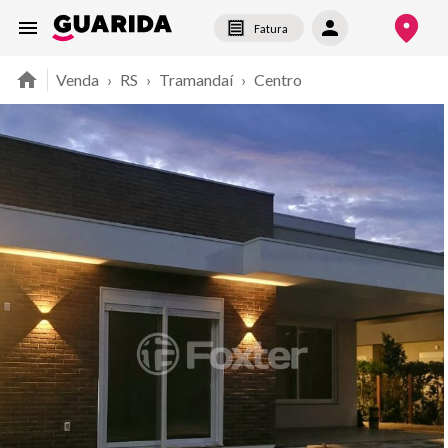
Fatura
Venda
›
RS
›
Tramandaí
›
Centro