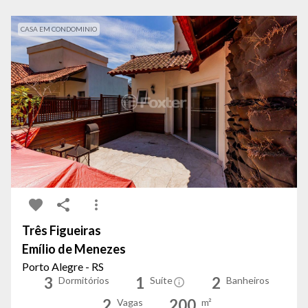
CASA EM CONDOMINIO
Três Figueiras
Emílio de Menezes
Porto Alegre - RS
3
1
2
Dormitórios
Suíte
Banheiros
2
200
Vagas
m²