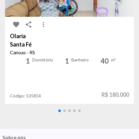
Olaria
Santa Fé
Canoas - RS
1
1
40
Dormitório
Banheiro
m²
R$ 180.000
Código:
535854
Sobre nós