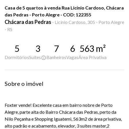
Casa de 5 quartos à venda Rua Licínio Cardoso, Chácara
das Pedras - Porto Alegre - COD: 122355
Chácara das Pedras
-
Licínio Cardoso, 305 - Porto Alegre
- RS
5
3
7
6
563
m²
Dormitórios
Suítes
Banheiros
Vagas
Área Privativa
Sobre o imóvel
Foxter vende! Excelente casa em bairro nobre de Porto
Alegre, parte alta do Bairro Chácara das Pedras, perto da
Nilo Peçanha e Shopping Iguatemi, 563m2 de área privativa,
alto padrão e acabamento, elevador, 3 suítes master,2