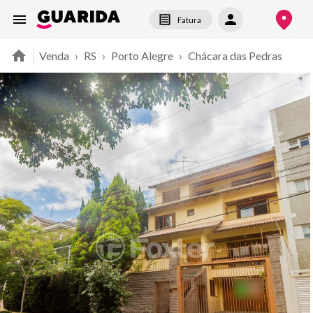
Fatura
Venda
›
RS
›
Porto Alegre
›
Chácara das Pedras