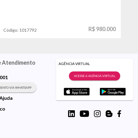
R$ 980.000
Código:
1017792
Có
e Atendimento
AGÊNCIA VIRTUAL
ACESSE A AGÊNCIA VIRTUAL
9001
ENTO VIA WHATSAPP
 Ajuda
sco