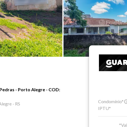
Pedras - Porto Alegre - COD:
Condomínio*
Alegre - RS
IPTU*
*Val