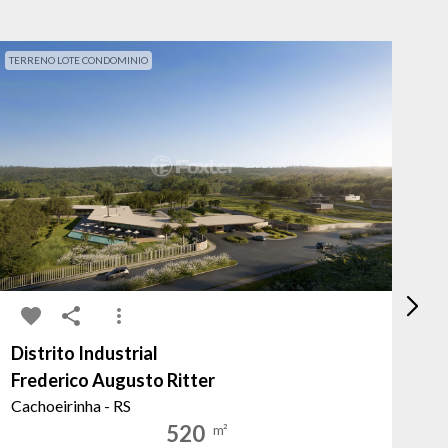
TERRENO LOTE CONDOMINIO
TER
Distrito Industrial
Te
Frederico Augusto Ritter
Fe
Cachoeirinha - RS
Po
520
m²