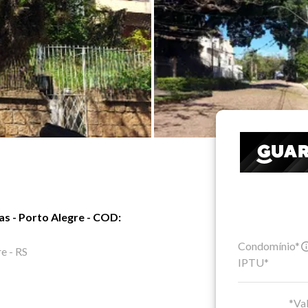
s - Porto Alegre - COD:
Condomínio*
e - RS
IPTU*
*Val