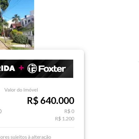
Valor do Imóvel
R$ 640.000
R$ 0
R$ 1.200
ores sujeitos à alteração