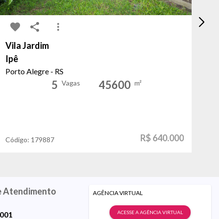
Vila Jardim
Re
Ipê
Ch
Porto Alegre - RS
Po
5
45600
Vagas
m²
R$ 640.000
Código:
179887
Có
e Atendimento
AGÊNCIA VIRTUAL
ACESSE A AGÊNCIA VIRTUAL
9001