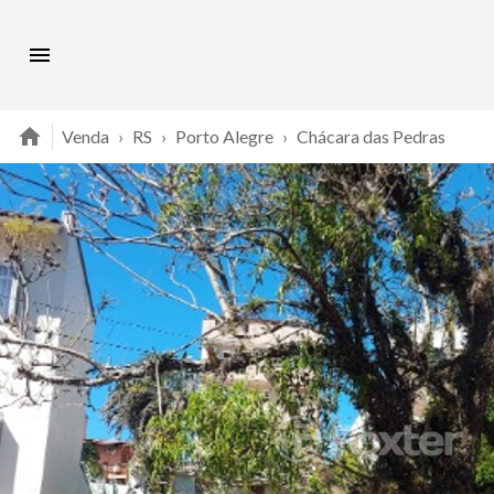
Venda
›
RS
›
Porto Alegre
›
Chácara das Pedras