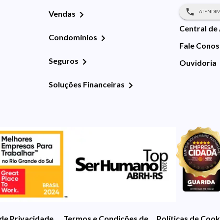
ATENDIM
Vendas
Central de
Condomínios
Fale Cono
Seguros
Ouvidoria
Soluções Financeiras
 de Privacidade
Termos e Condições de Uso
Políticas de Cook