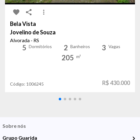
Bela Vista
Jovelino de Souza
Alvorada - RS
5
2
3
Dormitórios
Banheiros
Vagas
205
m²
R$ 430.000
Código:
1006245
Sobre nós
Grupo Guarida