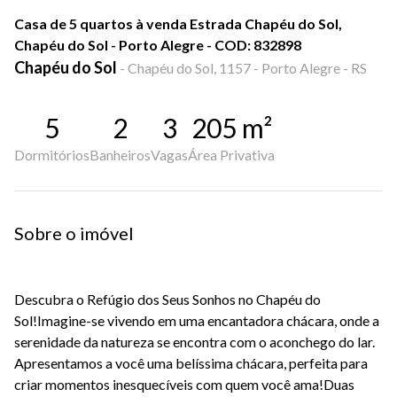
Casa de 5 quartos à venda Estrada Chapéu do Sol,
Chapéu do Sol - Porto Alegre - COD: 832898
Chapéu do Sol
-
Chapéu do Sol, 1157 - Porto Alegre - RS
5
2
3
205
m²
Dormitórios
Banheiros
Vagas
Área Privativa
Sobre o imóvel
Descubra o Refúgio dos Seus Sonhos no Chapéu do
Sol!
Imagine-se vivendo em uma encantadora chácara, onde a
serenidade da natureza se encontra com o aconchego do lar.
Apresentamos a você uma belíssima chácara, perfeita para
criar momentos inesquecíveis com quem você ama!
Duas