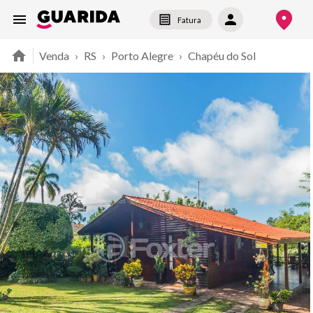
Fatura
Venda
›
RS
›
Porto Alegre
›
Chapéu do Sol