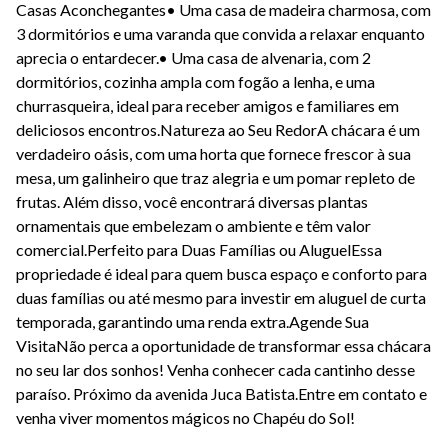
Casas Aconchegantes
•
Uma casa de madeira charmosa, com
3 dormitórios e uma varanda que convida a relaxar enquanto
aprecia o entardecer.
•
Uma casa de alvenaria, com 2
dormitórios, cozinha ampla com fogão a lenha, e uma
churrasqueira, ideal para receber amigos e familiares em
deliciosos encontros.
Natureza ao Seu Redor
A chácara é um
verdadeiro oásis, com uma horta que fornece frescor à sua
mesa, um galinheiro que traz alegria e um pomar repleto de
frutas. Além disso, você encontrará diversas plantas
ornamentais que embelezam o ambiente e têm valor
comercial.
Perfeito para Duas Famílias ou Aluguel
Essa
propriedade é ideal para quem busca espaço e conforto para
duas famílias ou até mesmo para investir em aluguel de curta
temporada, garantindo uma renda extra.
Agende Sua
Visita
Não perca a oportunidade de transformar essa chácara
no seu lar dos sonhos! Venha conhecer cada cantinho desse
paraíso. Próximo da avenida Juca Batista.
Entre em contato e
venha viver momentos mágicos no Chapéu do Sol!