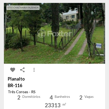
SITIO CHACHARA FAZENDA
Planalto
BR-116
Três Coroas - RS
2
4
2
Dormitórios
Banheiros
Vagas
23313
m²