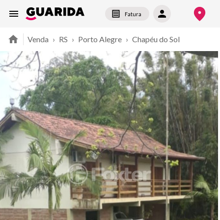
Fatura
Venda
›
RS
›
Porto Alegre
›
Chapéu do Sol