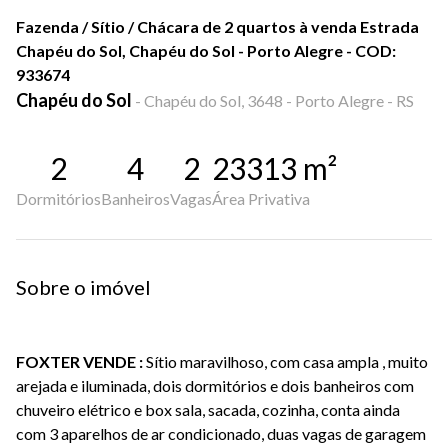
Fazenda / Sítio / Chácara de 2 quartos à venda Estrada
Chapéu do Sol, Chapéu do Sol - Porto Alegre - COD:
933674
Chapéu do Sol
-
Chapéu do Sol, 3648 - Porto Alegre - RS
2
4
2
23313
m²
Dormitórios
Banheiros
Vagas
Área Privativa
Sobre o imóvel
FOXTER VENDE :
Sítio maravilhoso, com casa ampla , muito
arejada e iluminada, dois dormitórios e dois banheiros com
chuveiro elétrico e box sala, sacada, cozinha, conta ainda
com 3 aparelhos de ar condicionado, duas vagas de garagem