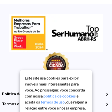
Este site usa cookies para exibir
imóveis mais interessantes para
você. Ao prosseguir, você concorda
Política de Privacidade
com nossa
política de cookies
e
aceita os
termos de uso
, que regem a
Termos e Condições de Uso
relação entre você e nossa empresa,