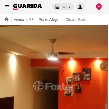
Fatura
Venda
›
RS
›
Porto Alegre
›
Cidade Baixa