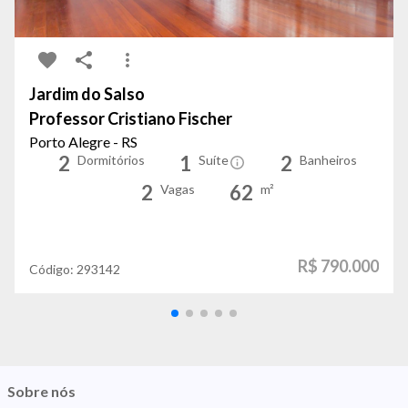
Jardim do Salso
Professor Cristiano Fischer
Porto Alegre - RS
2
1
2
Dormitórios
Suíte
Banheiros
2
62
Vagas
m²
R$ 790.000
Código:
293142
Sobre nós