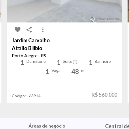
Jardim Carvalho
Attílio Bilibio
Porto Alegre - RS
1
1
1
Dormitório
Suíte
Banheiro
1
48
Vaga
m²
R$ 560.000
Código:
163914
Áreas de negócio
Central d