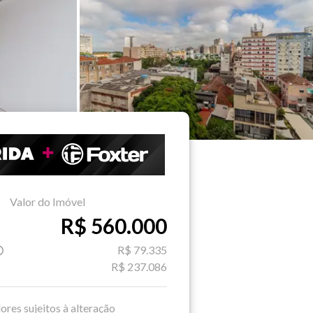
Valor do Imóvel
R$ 560.000
R$ 79.335
R$ 237.086
ores sujeitos à alteração