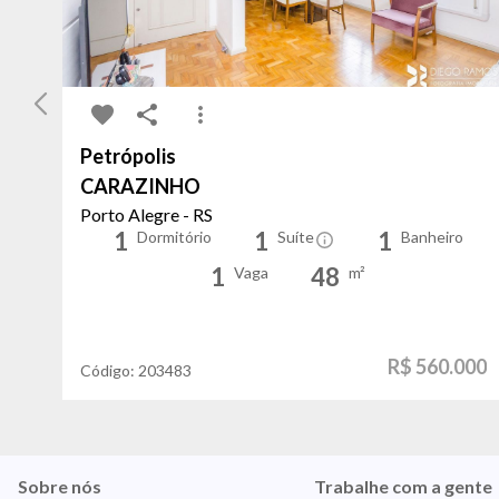
Petrópolis
CARAZINHO
Porto Alegre - RS
1
1
1
Dormitório
Suíte
Banheiro
1
48
Vaga
m²
R$ 560.000
Código:
203483
Sobre nós
Trabalhe com a gente