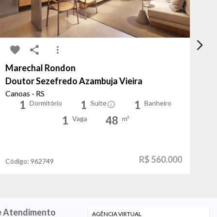
Marechal Rondon
In
Doutor Sezefredo Azambuja Vieira
I
Canoas - RS
Po
1
1
1
Dormitório
Suíte
Banheiro
1
48
Vaga
m²
R$ 560.000
Código:
962749
Có
e Atendimento
AGÊNCIA VIRTUAL