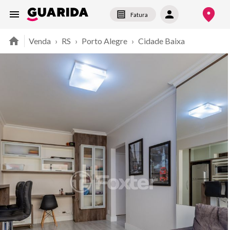
Fatura
Venda
›
RS
›
Porto Alegre
›
Cidade Baixa