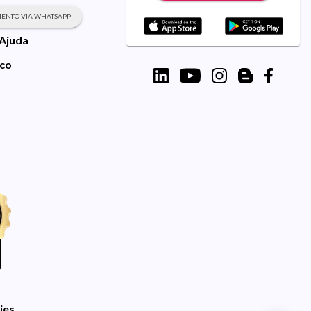
ENTO VIA WHATSAPP
 Ajuda
sco
ies