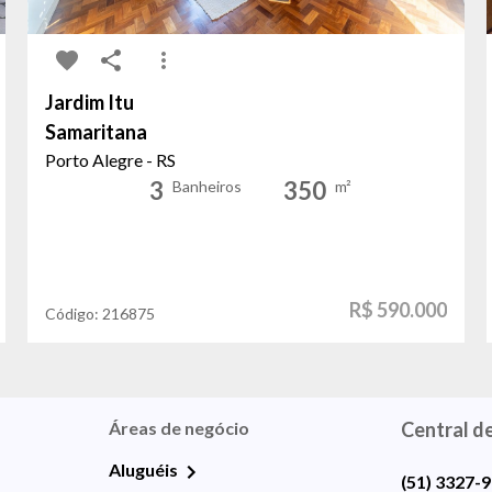
Jardim Itu
Samaritana
Porto Alegre - RS
3
350
Banheiros
m²
R$ 590.000
Código:
216875
Áreas de negócio
Central d
Aluguéis
(51) 3327-