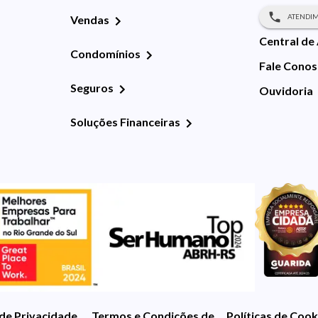
ATENDIM
Vendas
Central de
Condomínios
Fale Cono
Seguros
Ouvidoria
Soluções Financeiras
 de Privacidade
Termos e Condições de Uso
Políticas de Cook