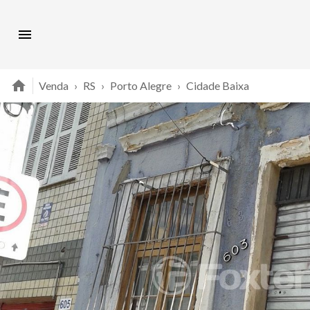
Venda
›
RS
›
Porto Alegre
›
Cidade Baixa