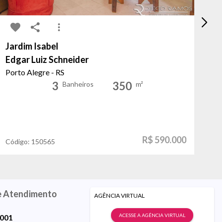
Jardim Isabel
Ca
Edgar Luiz Schneider
da
Porto Alegre - RS
Po
3
350
Banheiros
m²
R$ 590.000
Código:
150565
Có
e Atendimento
AGÊNCIA VIRTUAL
ACESSE A AGÊNCIA VIRTUAL
9001