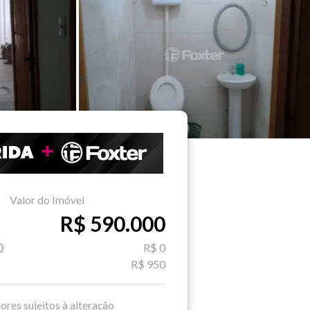
Valor do Imóvel
R$ 590.000
R$ 0
R$ 950
ores sujeitos à alteração