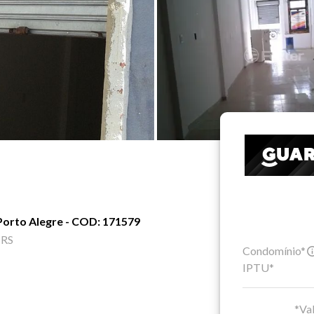
 Porto Alegre - COD: 171579
 RS
Condomínio*
IPTU*
*Val