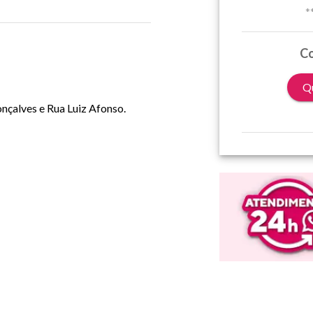
*
Co
Qu
nçalves e Rua Luiz Afonso.