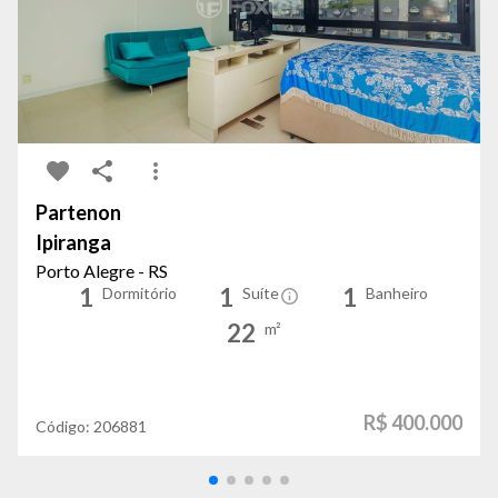
Partenon
Ipiranga
Porto Alegre - RS
1
1
1
Dormitório
Suíte
Banheiro
22
m²
R$ 400.000
Código:
206881