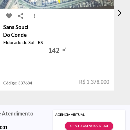
Sans Souci
Ce
Do Conde
RS
Eldorado do Sul - RS
Ca
142
m²
R$ 1.378.000
Código:
337684
Có
e Atendimento
AGÊNCIA VIRTUAL
ACESSE A AGÊNCIA VIRTUAL
9001