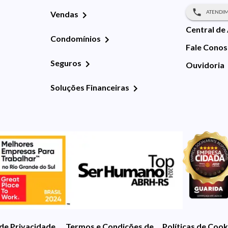
ATENDIM
Vendas
Central de
Condomínios
Fale Cono
Seguros
Ouvidoria
Soluções Financeiras
 de Privacidade
Termos e Condições de Uso
Políticas de Cook