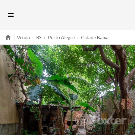
Venda
›
RS
›
Porto Alegre
›
Cidade Baixa