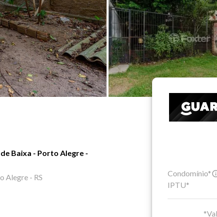
de Baixa - Porto Alegre -
Condomínio*
 Alegre - RS
IPTU*
*Val