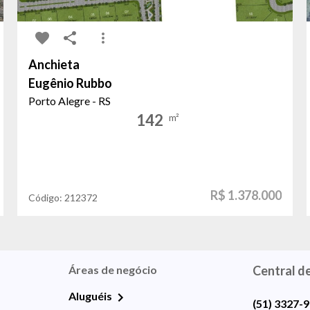
Anchieta
Eugênio Rubbo
Porto Alegre - RS
142
m²
R$ 1.378.000
Código:
212372
Áreas de negócio
Central d
Aluguéis
(51) 3327-