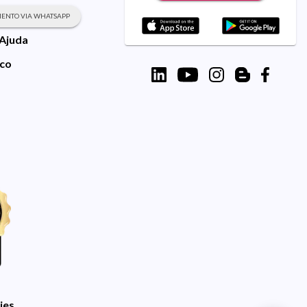
ENTO VIA WHATSAPP
 Ajuda
sco
ies