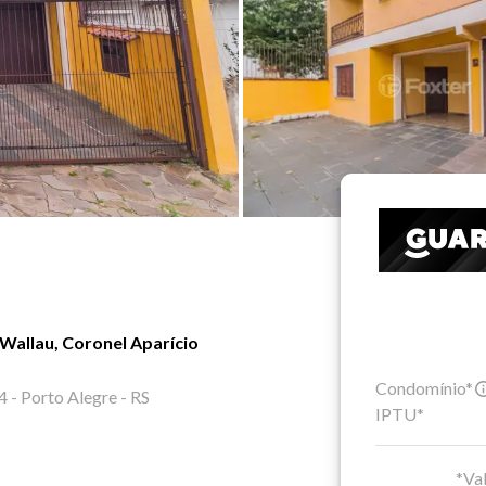
Wallau, Coronel Aparício
Condomínio*
 - Porto Alegre - RS
IPTU*
*Val