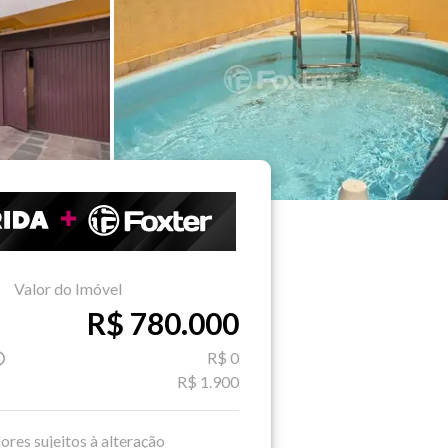
Valor do Imóvel
R$ 780.000
R$ 0
R$ 1.900
ores sujeitos à alteração