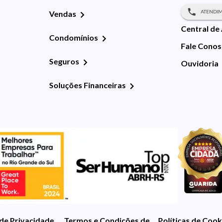
ATENDIM
Vendas
Central de
Condomínios
Fale Cono
Seguros
Ouvidoria
Soluções Financeiras
 de Privacidade
Termos e Condições de Uso
Políticas de Cook