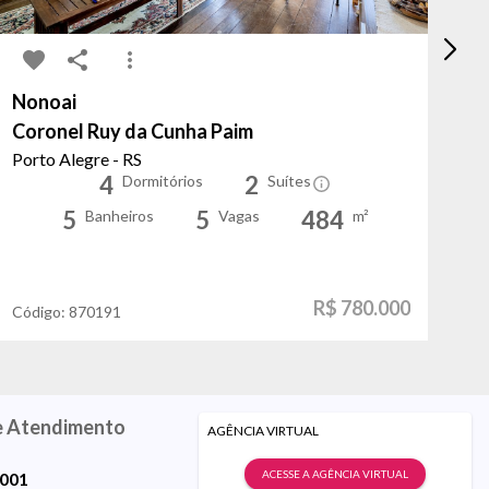
Nonoai
Pa
Coronel Ruy da Cunha Paim
Ve
Porto Alegre - RS
Po
4
2
Dormitórios
Suítes
5
5
484
Banheiros
Vagas
m²
R$ 780.000
Código:
870191
Có
e Atendimento
AGÊNCIA VIRTUAL
ACESSE A AGÊNCIA VIRTUAL
9001