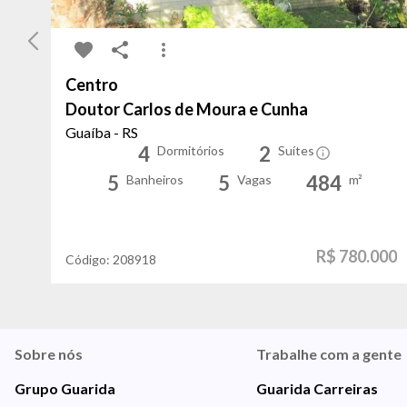
Centro
Doutor Carlos de Moura e Cunha
Guaíba - RS
4
2
Dormitórios
Suítes
5
5
484
Banheiros
Vagas
m²
R$ 780.000
Código:
208918
Sobre nós
Trabalhe com a gente
Grupo Guarida
Guarida Carreiras