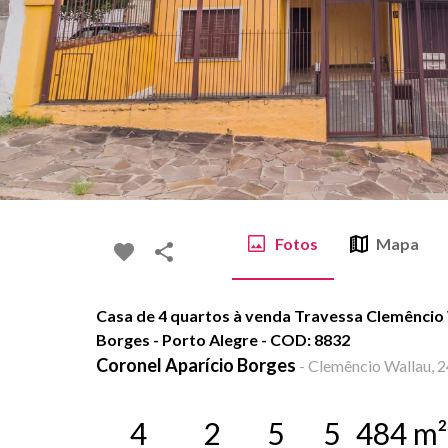
Fotos
Mapa
Casa de 4 quartos à venda Travessa Clemêncio 
Borges - Porto Alegre - COD: 8832
Coronel Aparício Borges
-
Clemêncio Wallau, 24
4
2
5
5
484
m²