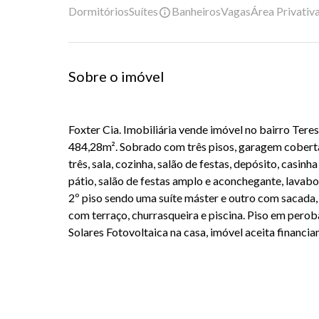
Dormitórios
Suítes
Banheiros
Vagas
Área Privativ
Sobre o imóvel
Foxter Cia. Imobiliária vende imóvel no bairro Ter
484,28m². Sobrado com três pisos, garagem coberta 
três, sala, cozinha, salão de festas, depósito, casinh
pátio, salão de festas amplo e aconchegante, lavabo,
2º piso sendo uma suíte máster e outro com sacada, 
com terraço, churrasqueira e piscina. Piso em perob
Solares Fotovoltaica na casa, imóvel aceita financiam