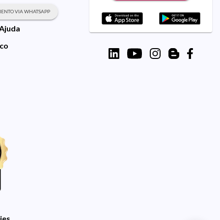
ENTO VIA WHATSAPP
 Ajuda
sco
ies