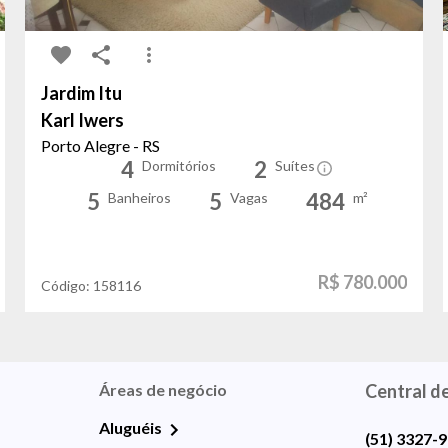
Jardim Itu
Karl Iwers
Porto Alegre - RS
4
2
Dormitórios
Suítes
5
5
484
Banheiros
Vagas
m²
R$ 780.000
Código:
158116
Áreas de negócio
Central d
Aluguéis
(51) 3327-