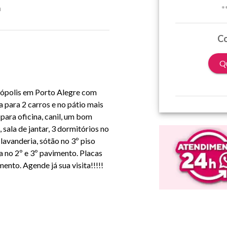
a
*
Co
Qu
esópolis em Porto Alegre com
para 2 carros e no pátio mais
a para oficina, canil, um bom
 sala de jantar, 3 dormitórios no
lavanderia, sótão no 3º piso
a no 2º e 3º pavimento. Placas
ento. Agende já sua visita!!!!!