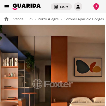
Fatura
Venda
›
RS
›
Porto Alegre
›
Coronel Aparício Borges