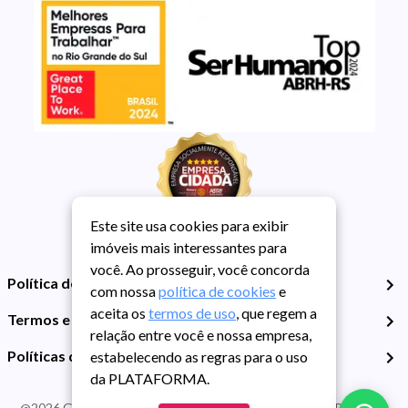
Este site usa cookies para exibir
imóveis mais interessantes para
você. Ao prosseguir, você concorda
Política de Privacidade
com nossa
política de cookies
e
aceita os
termos de uso
, que regem a
Termos e Condições de Uso
relação entre você e nossa empresa,
Políticas de Cookies
estabelecendo as regras para o uso
da PLATAFORMA.
@
2026
Guarida Imóvel. Todos os direitos reservados. CRECI RS -