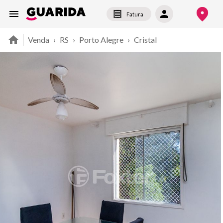
Fatura
Venda
›
RS
›
Porto Alegre
›
Cristal