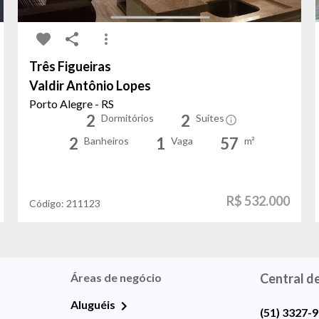
Três Figueiras
Valdir Antônio Lopes
Porto Alegre - RS
2
2
Dormitórios
Suítes
2
1
57
Banheiros
Vaga
m²
R$ 532.000
Código:
211123
Áreas de negócio
Central d
Aluguéis
(51) 3327-