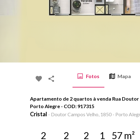
Fotos
Mapa
Apartamento de 2 quartos à venda Rua Doutor 
Porto Alegre - COD: 917315
Cristal
-
Doutor Campos Velho, 1850 - Porto Alegr
2
2
2
1
57
m²