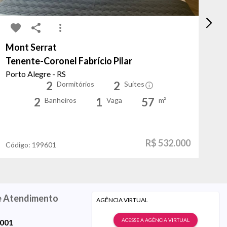
Mont Serrat
Sa
Tenente-Coronel Fabrício Pilar
Be
Porto Alegre - RS
Po
2
2
Dormitórios
Suítes
2
1
57
Banheiros
Vaga
m²
R$ 532.000
Código:
199601
Có
e Atendimento
AGÊNCIA VIRTUAL
ACESSE A AGÊNCIA VIRTUAL
9001