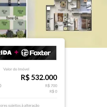
Valor do Imóvel
R$ 532.000
R$ 700
R$ 0
ores sujeitos à alteração