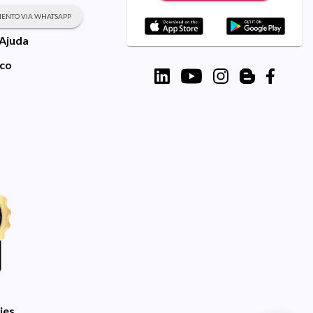
ENTO VIA WHATSAPP
 Ajuda
sco
ies