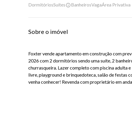
Dormitórios
Suítes
Banheiros
Vaga
Área Privativa
Sobre o imóvel
Foxter
vende apartamento em construção com previ
2026 com 2 dormitórios sendo uma suíte, 2 banheiro
churrasqueira. Lazer completo com piscina adulta e i
livre, playground e brinquedoteca, salão de festas 
venha conhecer!
Revenda com proprietário em andar