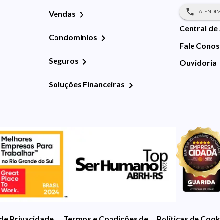
ATENDIM
Vendas
Central de
Condomínios
Fale Cono
Seguros
Ouvidoria
Soluções Financeiras
 de Privacidade
Termos e Condições de Uso
Políticas de Cook