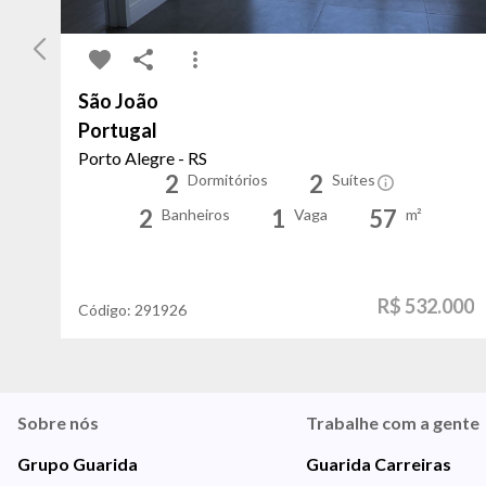
São João
Portugal
Porto Alegre - RS
2
2
Dormitórios
Suítes
2
1
57
Banheiros
Vaga
m²
R$ 532.000
Código:
291926
Sobre nós
Trabalhe com a gente
Grupo Guarida
Guarida Carreiras