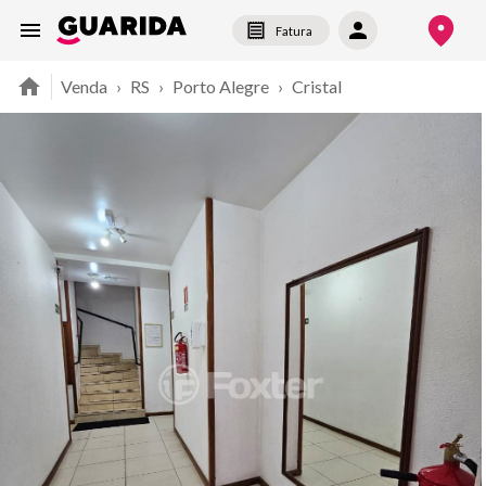
Fatura
Venda
›
RS
›
Porto Alegre
›
Cristal