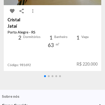
Cristal
Jataí
Porto Alegre - RS
2
1
1
Dormitórios
Banheiro
Vaga
63
m²
R$ 220.000
Código:
981692
Sobre nós