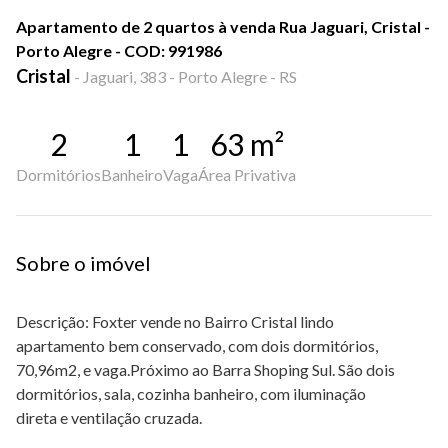
Apartamento de 2 quartos à venda Rua Jaguari, Cristal -
Porto Alegre - COD: 991986
Cristal
-
Jaguari, 383 - Porto Alegre - RS
2
1
1
63
m²
Dormitórios
Banheiro
Vaga
Área Privativa
Sobre o imóvel
Descrição:
Foxter vende no Bairro Cristal lindo
apartamento bem conservado, com dois dormitórios,
70,96m2, e vaga.Próximo ao Barra Shoping Sul. São dois
dormitórios, sala, cozinha banheiro, com iluminação
direta e ventilação cruzada.