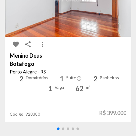
Menino Deus
Botafogo
Porto Alegre - RS
2
1
2
Dormitórios
Suíte
Banheiros
1
62
Vaga
m²
R$ 399.000
Código:
928380