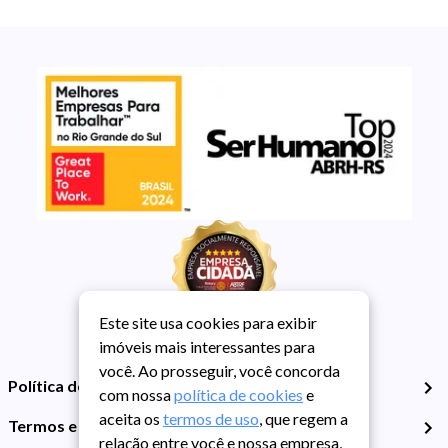
Este site usa cookies para exibir
imóveis mais interessantes para
você. Ao prosseguir, você concorda
Política de Privacidade
com nossa
política de cookies
e
aceita os
termos de uso
, que regem a
Termos e Condições de Uso
relação entre você e nossa empresa,