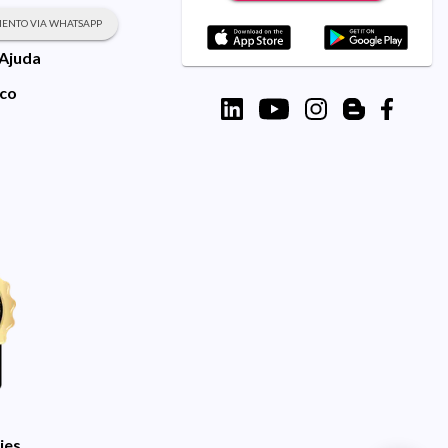
ENTO VIA WHATSAPP
 Ajuda
sco
ies