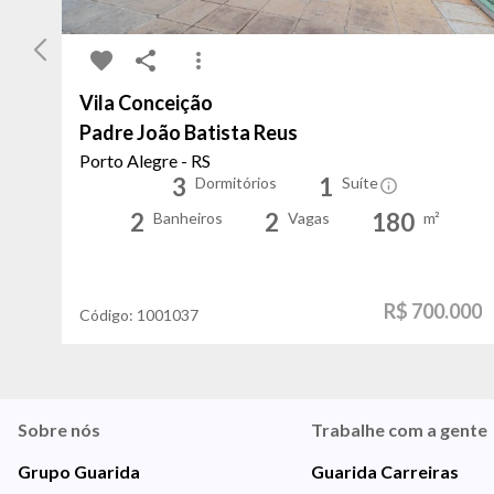
Vila Conceição
Padre João Batista Reus
Porto Alegre - RS
3
1
Dormitórios
Suíte
2
2
180
Banheiros
Vagas
m²
R$ 700.000
Código:
1001037
Sobre nós
Trabalhe com a gente
Grupo Guarida
Guarida Carreiras