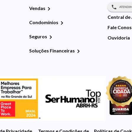
ATENDIM
Vendas
Central de
Condomínios
Fale Cono
Seguros
Ouvidoria
Soluções Financeiras
 de Privacidade
Termos e Condições de Uso
Políticas de Cook