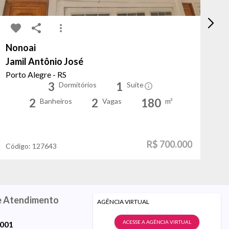
Nonoai
Sa
Jamil Antônio José
Se
Porto Alegre - RS
Po
3
1
Dormitórios
Suíte
2
2
180
Banheiros
Vagas
m²
R$ 700.000
Código:
127643
Có
e Atendimento
AGÊNCIA VIRTUAL
ACESSE A AGÊNCIA VIRTUAL
9001