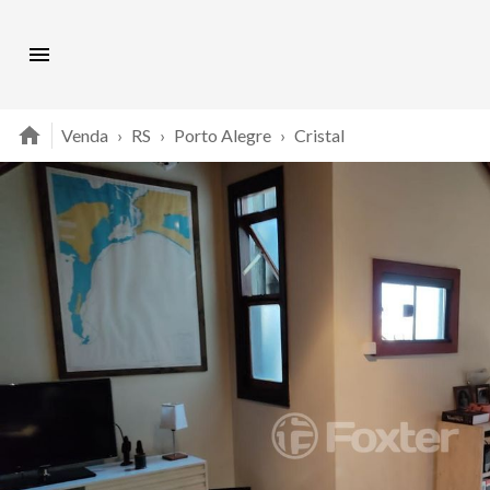
Venda
›
RS
›
Porto Alegre
›
Cristal