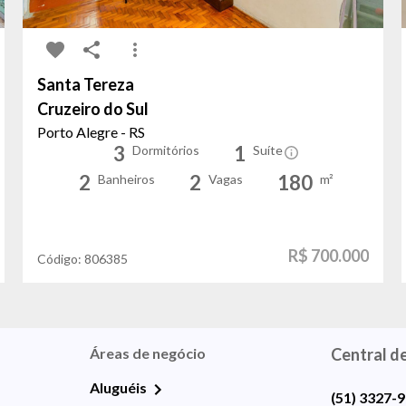
Santa Tereza
Cruzeiro do Sul
Porto Alegre - RS
3
1
Dormitórios
Suíte
2
2
180
Banheiros
Vagas
m²
R$ 700.000
Código:
806385
Áreas de negócio
Central d
Aluguéis
(51) 3327-