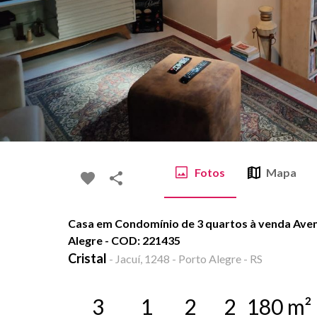
Fotos
Mapa
Casa em Condomínio de 3 quartos à venda Avenid
Alegre - COD: 221435
Cristal
-
Jacuí, 1248 - Porto Alegre - RS
3
1
2
2
180
m²