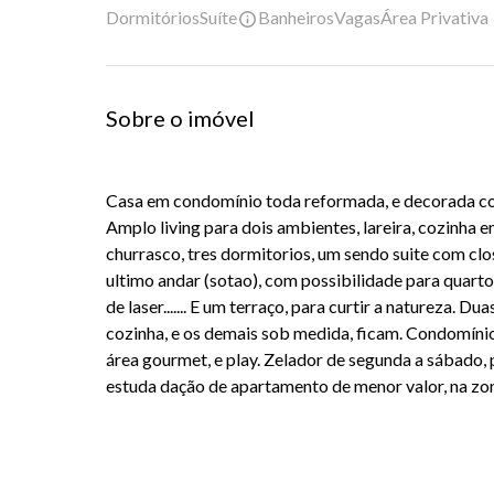
Dormitórios
Suíte
Banheiros
Vagas
Área Privativa
Sobre o imóvel
Casa em condomínio toda reformada, e decorada 
Amplo living para dois ambientes, lareira, cozinha 
churrasco, tres dormitorios, um sendo suite com clo
ultimo andar (sotao), com possibilidade para quarto 
de laser....... E um terraço, para curtir a natureza. 
cozinha, e os demais sob medida, ficam. Condomínio 
área gourmet, e play. Zelador de segunda a sábado, p
estuda dação de apartamento de menor valor, na zon