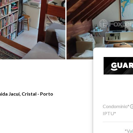
a Jacuí, Cristal - Porto
Condomínio*
IPTU*
*Val