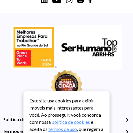
Este site usa cookies para exibir
imóveis mais interessantes para
você. Ao prosseguir, você concorda
Política de Privacidade
com nossa
política de cookies
e
aceita os
termos de uso
, que regem a
Termos e Condições de Uso