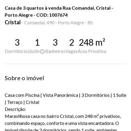
Casa de 3 quartos à venda Rua Comandai, Cristal -
Porto Alegre - COD: 1007674
Cristal
-
Comandai, 490 - Porto Alegre - RS
3
1
3
2
248
m²
Dormitórios
Suíte
Banheiros
Vagas
Área Privativa
Sobre o imóvel
Casa com Piscina | Vista Panorâmica | 3 Dormitórios | 1 Suíte
| Terraço | Cristal
Descrição:
Maravilhosa casa no bairro Cristal, com 248 m² privativos,
combinando espaço, conforto e uma vista encantadora. O
imóvel dispõe de 3 dormitórios, sendo 1 suíte, ambientes