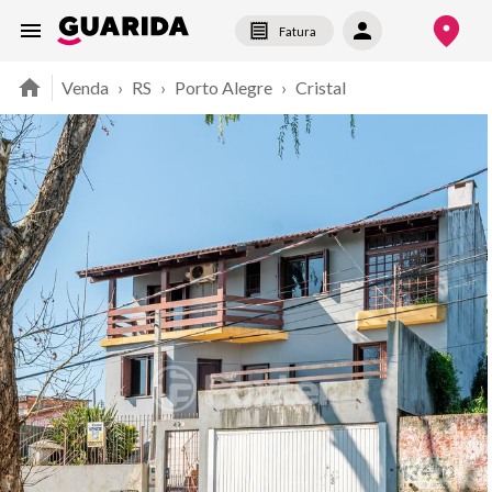
Fatura
Venda
›
RS
›
Porto Alegre
›
Cristal