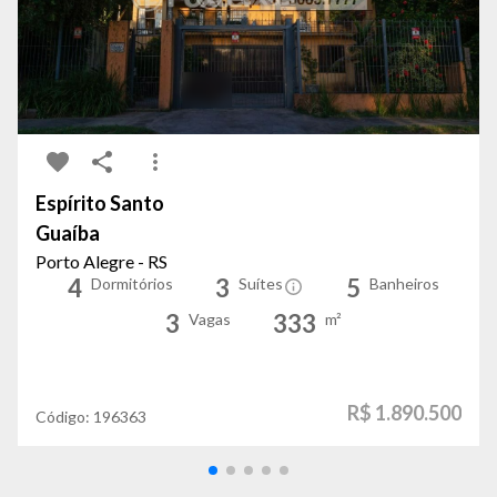
Espírito Santo
Guaíba
Porto Alegre - RS
4
3
5
Dormitórios
Suítes
Banheiros
3
333
Vagas
m²
R$ 1.890.500
Código:
196363