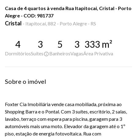
Casa de 4 quartos à venda Rua Itapitocai, Cristal - Porto
Alegre - COD: 981737
Cristal
-
Itapitocaí, 882 - Porto Alegre - RS
4
3
5
3
333
m²
Dormitórios
Suítes
Banheiros
Vagas
Área Privativa
Sobre o imóvel
Foxter Cia Imobiliária vende casa mobiliada, próxima ao
Shopping Barra e o Pontal. Com 3 suítes, escritório, 2 salas,
lavabo, terraço com espera para piscina, garagem para 3
automóveis mais uma moto. Elevador da garagem até o 1º
piso, estação de energia fotovoltaica. Rua com