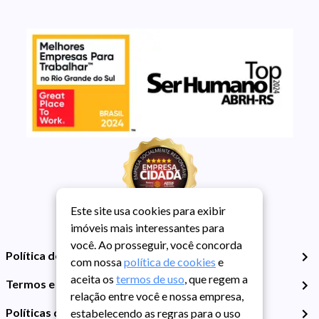
Este site usa cookies para exibir
imóveis mais interessantes para
você. Ao prosseguir, você concorda
Política de Privacidade
com nossa
política de cookies
e
aceita os
termos de uso
, que regem a
Termos e Condições de Uso
relação entre você e nossa empresa,
Políticas de Cookies
estabelecendo as regras para o uso