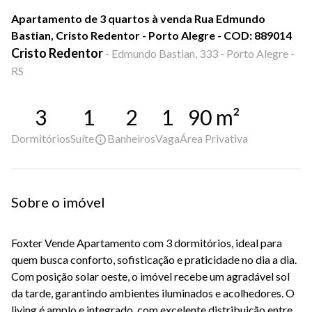
Apartamento de 3 quartos à venda Rua Edmundo
Bastian, Cristo Redentor - Porto Alegre - COD: 889014
Cristo Redentor
-
Edmundo Bastian, 333 - Porto Alegre -
RS
3
1
2
1
90
m²
Dormitórios
Suíte
Banheiros
Vaga
Área Privativa
Sobre o imóvel
Foxter Vende Apartamento com 3 dormitórios, ideal para
quem busca conforto, sofisticação e praticidade no dia a dia.
Com posição solar oeste, o imóvel recebe um agradável sol
da tarde, garantindo ambientes iluminados e acolhedores. O
living é amplo e integrado, com excelente distribuição entre