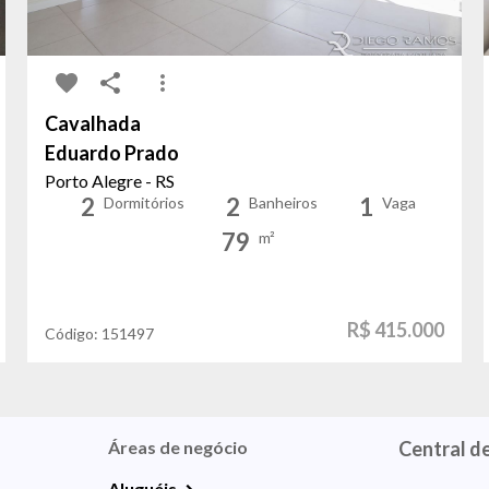
Cavalhada
Eduardo Prado
Porto Alegre - RS
2
2
1
Dormitórios
Banheiros
Vaga
79
m²
R$ 415.000
Código:
151497
Áreas de negócio
Central d
Aluguéis