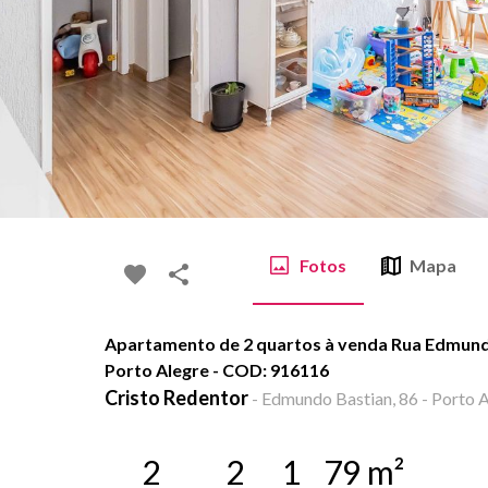
Fotos
Mapa
Apartamento de 2 quartos à venda Rua Edmundo
Porto Alegre - COD: 916116
Cristo Redentor
-
Edmundo Bastian, 86 - Porto A
2
2
1
79
m²