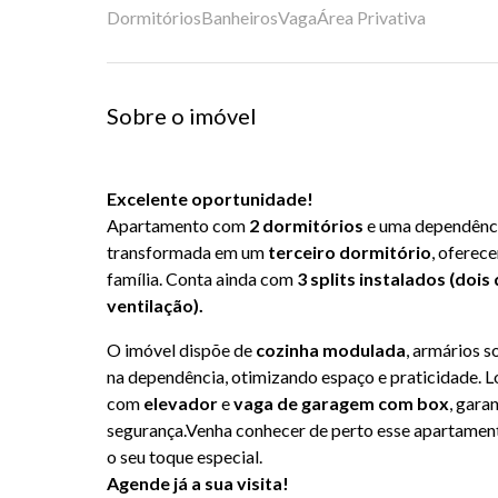
Dormitórios
Banheiros
Vaga
Área Privativa
Sobre o imóvel
Excelente oportunidade!
Apartamento com
2 dormitórios
e uma dependênci
transformada em um
terceiro dormitório
, oferec
família. Conta ainda com
3 splits instalados (doi
ventilação).
O imóvel dispõe de
cozinha modulada
, armários s
na dependência, otimizando espaço e praticidade. 
com
elevador
e
vaga de garagem com box
, gara
segurança.Venha conhecer de perto esse apartamento
o seu toque especial.
Agende já a sua visita!