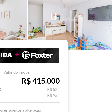
Valor do Imóvel
R$ 415.000
R$ 522
R$ 952
ores sujeitos à alteração