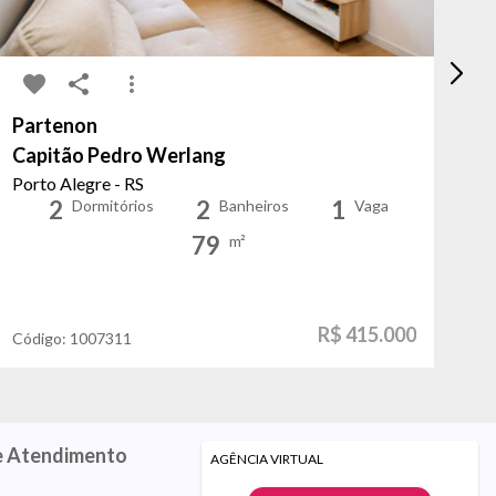
Partenon
Ja
Capitão Pedro Werlang
Ip
Porto Alegre - RS
Po
2
2
1
Dormitórios
Banheiros
Vaga
79
m²
R$ 415.000
Código:
1007311
Có
e Atendimento
AGÊNCIA VIRTUAL