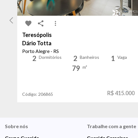
Teresópolis
Dário Totta
Porto Alegre - RS
2
2
1
Dormitórios
Banheiros
Vaga
79
m²
R$ 415.000
Código:
206865
Sobre nós
Trabalhe com a gente
Grupo Guarida
Guarida Carreiras