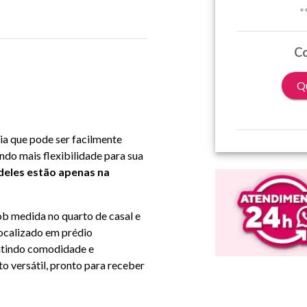
*
Co
Qu
a que pode ser facilmente
endo mais flexibilidade para sua
s deles estão apenas na
ob medida no quarto de casal e
Localizado em prédio
ntindo comodidade e
 versátil, pronto para receber