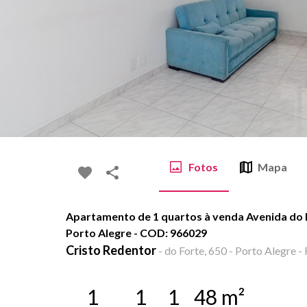
Fotos
Mapa
Apartamento de 1 quartos à venda Avenida do F
Porto Alegre - COD: 966029
Cristo Redentor
-
do Forte, 650 - Porto Alegre -
1
1
1
48
m²