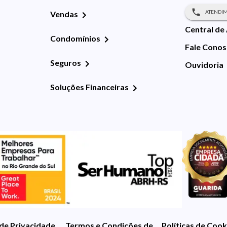
ATENDIM
Vendas
Central de
Condomínios
Fale Cono
Seguros
Ouvidoria
Soluções Financeiras
 de Privacidade
Termos e Condições de Uso
Políticas de Cook