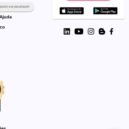
ENTO VIA WHATSAPP
 Ajuda
sco
ies