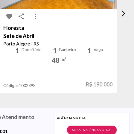
Floresta
A
Sete de Abril
da
Porto Alegre - RS
Po
1
1
1
Dormitório
Banheiro
Vaga
48
m²
R$ 190.000
Código:
1002898
Có
e Atendimento
AGÊNCIA VIRTUAL
ACESSE A AGÊNCIA VIRTUAL
9001