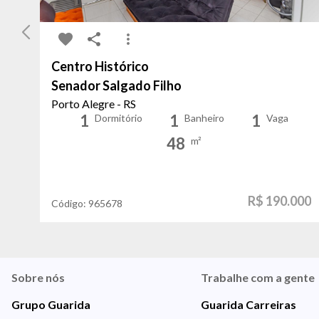
Centro Histórico
Senador Salgado Filho
Porto Alegre - RS
1
1
1
Dormitório
Banheiro
Vaga
48
m²
R$ 190.000
Código:
965678
Sobre nós
Trabalhe com a gente
Grupo Guarida
Guarida Carreiras