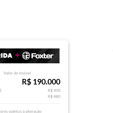
Valor do Imóvel
R$ 190.000
R$ 400
R$ 480
ores sujeitos à alteração