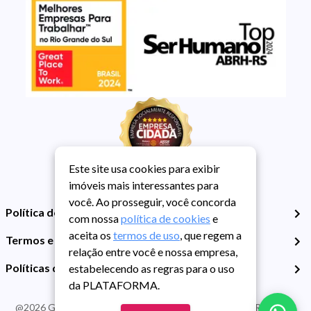
Este site usa cookies para exibir
imóveis mais interessantes para
você. Ao prosseguir, você concorda
Política de Privacidade
com nossa
política de cookies
e
aceita os
termos de uso
, que regem a
Termos e Condições de Uso
relação entre você e nossa empresa,
Políticas de Cookies
estabelecendo as regras para o uso
da PLATAFORMA.
@
2026
Guarida Imóvel. Todos os direitos reservados. CRECI RS -