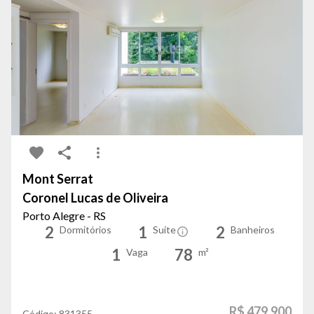
Mont Serrat
Coronel Lucas de Oliveira
Porto Alegre - RS
2
1
2
Dormitórios
Suíte
Banheiros
1
78
Vaga
m²
R$ 479.900
Código:
831355