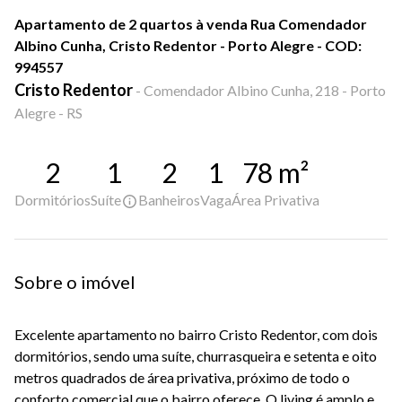
Apartamento de 2 quartos à venda Rua Comendador
Albino Cunha, Cristo Redentor - Porto Alegre - COD:
994557
Cristo Redentor
-
Comendador Albino Cunha, 218 - Porto
Alegre - RS
2
1
2
1
78
m²
Dormitórios
Suíte
Banheiros
Vaga
Área Privativa
Sobre o imóvel
Excelente apartamento no bairro Cristo Redentor, com dois
dormitórios, sendo uma suíte, churrasqueira e setenta e oito
metros quadrados de área privativa, próximo de todo o
conforto comercial que o bairro oferece. O living é amplo e