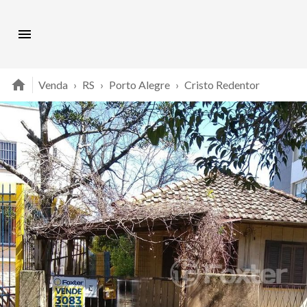
Venda
›
RS
›
Porto Alegre
›
Cristo Redentor