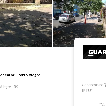
edentor - Porto Alegre -
Condomínio*
Alegre - RS
IPTU*
*Val