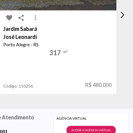
Jardim Sabará
Br
José Leonardi
P
Porto Alegre - RS
Vi
317
m²
R$ 480.000
Código:
110256
Có
e Atendimento
AGÊNCIA VIRTUAL
ACESSE A AGÊNCIA VIRTUAL
9001