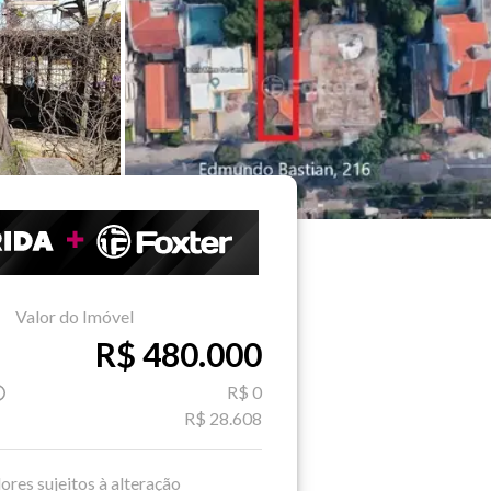
Valor do Imóvel
R$ 480.000
R$ 0
R$ 28.608
ores sujeitos à alteração