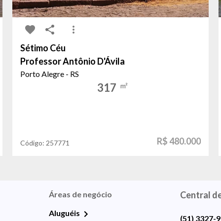
Sétimo Céu
Professor Antônio D'Ávila
Porto Alegre - RS
317
m²
R$ 480.000
Código:
257771
Áreas de negócio
Central d
Aluguéis
(51) 3327-