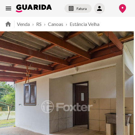
Fatura
Venda
›
RS
›
Canoas
›
Estância Velha