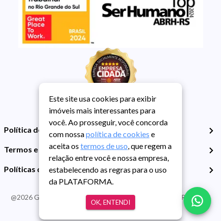
Este site usa cookies para exibir
imóveis mais interessantes para
você. Ao prosseguir, você concorda
Política de Privacidade
com nossa
política de cookies
e
aceita os
termos de uso
, que regem a
Termos e Condições de Uso
relação entre você e nossa empresa,
Políticas de Cookies
estabelecendo as regras para o uso
da PLATAFORMA.
@
2026
Guarida Imóvel. Todos os direitos reservados. CRECI RS -
OK, ENTENDI
413J | CNPJ Guarida: 89.398.606/0001-30