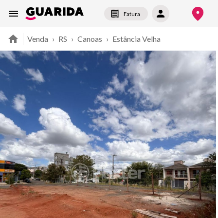
Fatura
Venda
›
RS
›
Canoas
›
Estância Velha